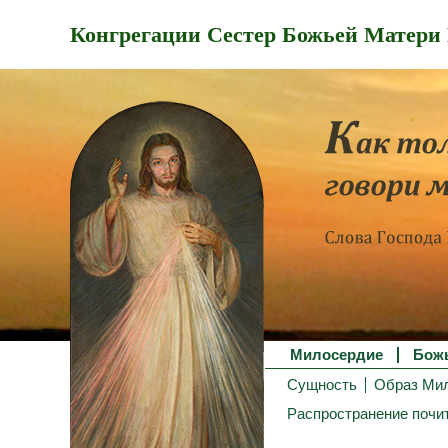
Конгрегации Сестер Божьей Матери
Милосердие
Бож
Сущность
Образ Ми
Распространение почи