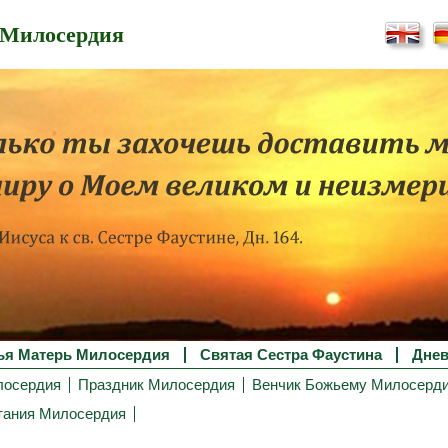
 Милосердия
ья Матерь Милосердия
Святая Сестра Фаустина
Днев
лосердия
Праздник Милосердия
Венчик Божьему Милосерд
тания Милосердия