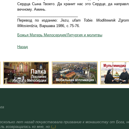
Сердца Сына Твоего. Да хранит нас это Сердце, да направл
вечному. Аминь.
______________________________
Перевод по изданию:
Jezu
, ufam
Tobie
. Modlitewnik Zgrom
Miłosierdzia,
Варшава 1986, с.75-76.
Божья Матерь Милосердия/Литургия и молитвы
Назад
ога
сколько лет назад почувствовала призвание к монашеству от Бога, но
ль возвращалась ко мне, но
(...)