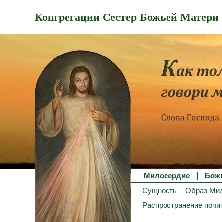
Конгрегации Сестер Божьей Матери
Милосердие
Бож
Сущность
Образ Ми
Распространение почи