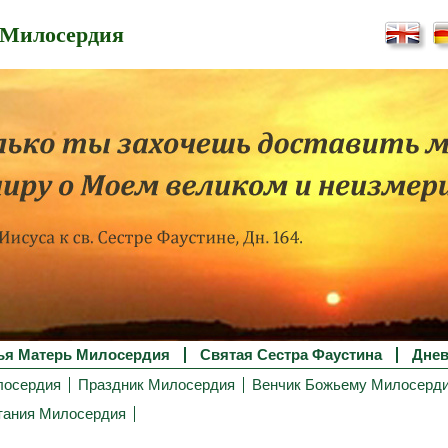
 Милосердия
ья Матерь Милосердия
Святая Сестра Фаустина
Днев
лосердия
Праздник Милосердия
Венчик Божьему Милосерд
тания Милосердия