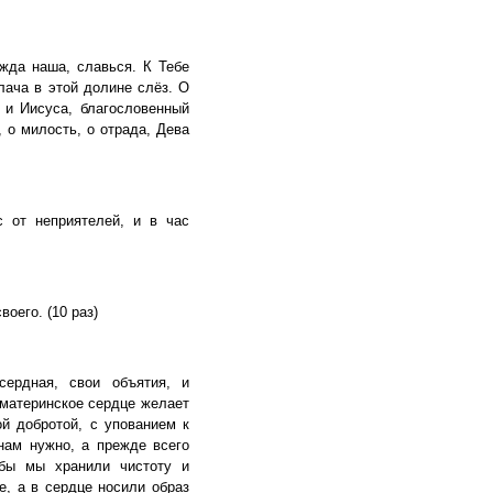
жда наша, славься. К Тебе
лача в этой долине слёз. О
 и Иисуса, благословенный
, о милость, о отрада, Дева
 от неприятелей, и в час
оего. (10 раз)
ердная, свои объятия, и
 материнское сердце желает
й добротой, с упованием к
нам нужно, а прежде всего
обы мы хранили чистоту и
е, а в сердце носили образ