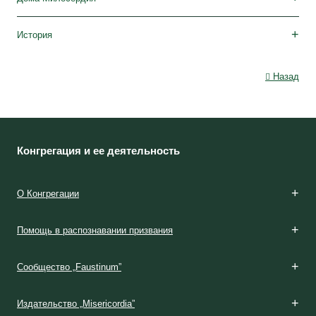
Дома для девушек
Дома для одиноких матерей
Дома опеки
Детские сады
Бурсы
Реколлекционные дома
История
Описание
Календарь
Назад
Конгрегация и ее деятельность
О Конгрегации
Помощь в распознавании призвания
Сообщество „Faustinum”
Издательство „Misericordia”