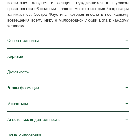
воспитания девушек и женщин, нуждающихся в глубоком
нравственном обновлении. Главное место в истории Конгрегации
Дома для девушек
Дома для одиноких матерей
Дома опеки
Детские сады
Бурсы
Реколлекционные дома
История
занимает св. Сестра Фаустина, которая внесла в неё харизму
возвещения всему миру о милосердной любви Бога к каждому
Описание
Календарь
человеку.
Основательницы
м. Тереза Потоцкая
св. Сестра Фаустина Ковальская
м. Тереза Rondeau
Харизма
У основания
Сегодня
Духовность
У основания
Сегодня
Этапы формации
Аспирантура
Постулят
Новициат
Юниорат
Непрестанная формация
Монастыри
В Польше
В мире
Апостольская деятельность
Молитва
Дома Милосердия
Сообщество „Faustinum”
Издательство „Misericordia”
Средства массовой информации
Другие формы милосердия
Дома Милосердия